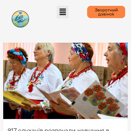
Зворотний
дзвінок
217 слухачів розпочали навчання в